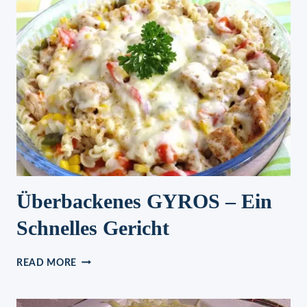
KARTOFFELN
AUS
DEM
OFEN
–
DAS
GEHEIMNIS
LIEGT
IN
DER
MARINADE
Überbackenes GYROS – Ein
Schnelles Gericht
ÜBERBACKENES
READ MORE
GYROS
–
EIN