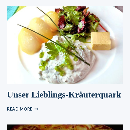
MIT
KÄSE-
FÜLLUNG
AUS
DEM
BACKOFEN
REZEPT
Unser Lieblings-Kräuterquark
UNSER
READ MORE
LIEBLINGS-
KRÄUTERQUARK