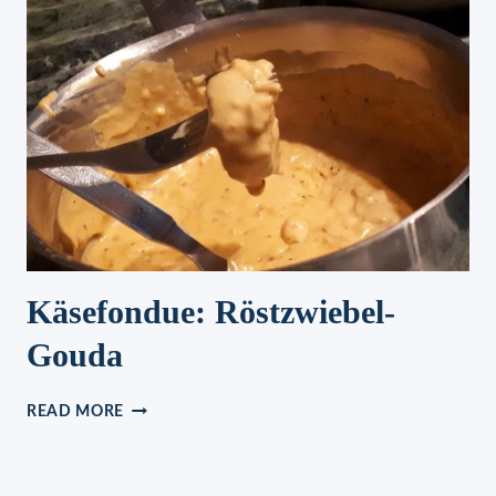
FÜR
EIN
PAAR
MÄUSE
Käsefondue: Röstzwiebel-
Gouda
KÄSEFONDUE:
READ MORE
RÖSTZWIEBEL-
GOUDA