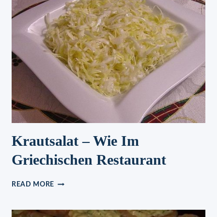
SCHNELLES
GERICHT
Krautsalat – Wie Im
Griechischen Restaurant
KRAUTSALAT
READ MORE
–
WIE
IM