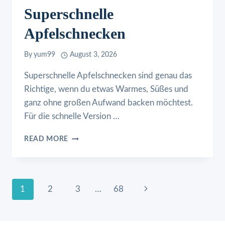
Superschnelle
Apfelschnecken
By
yum99
August 3, 2026
Superschnelle Apfelschnecken sind genau das
Richtige, wenn du etwas Warmes, Süßes und
ganz ohne großen Aufwand backen möchtest.
Für die schnelle Version …
SUPERSCHNELLE
READ MORE
APFELSCHNECKEN
Page
Next
1
2
3
…
68
Page
Navigation