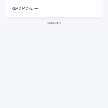
SPAGHETTI
READ MORE
MIT
SPINAT
FRISCHKÄSE-
WERBUNG
SAUCE