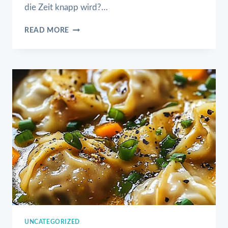
die Zeit knapp wird?…
GEBRATENER
READ MORE
REIS
MIT
EI
UND
GEMÜSE
UNCATEGORIZED