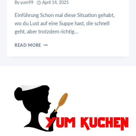
By
yum99
April 14, 2025
Einführung Schon mal diese Situation gehabt,
wo du Lust auf eine Suppe hast, die schnell
geht, aber trotzdem richtig…
POTSTICKER-
READ MORE
SUPPE
MIT
PILZEN
UND
BOK
CHOY