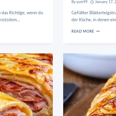
By
yum99
January 17, 
u das Richtige, wenn du
Gefüllter Blätterteigst
d trotzdem…
der Küche, in denen ein
GEFÜLLTER
READ MORE
BLÄTTERTE
MIT
SCHINKEN
UND
KÄSE