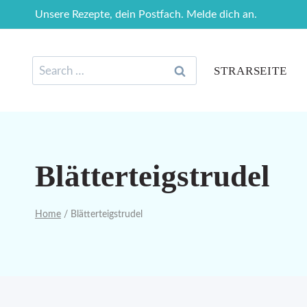
Skip
Unsere Rezepte, dein Postfach. Melde dich an.
to
content
Search
STRARSEITE
for:
Blätterteigstrudel
Home
/
Blätterteigstrudel