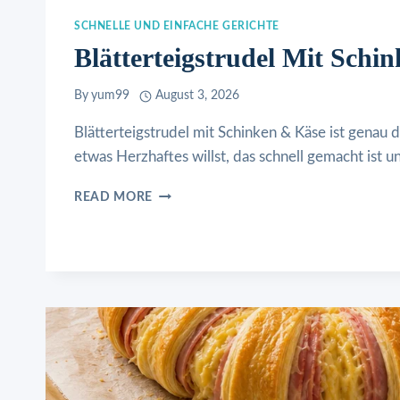
SCHNELLE UND EINFACHE GERICHTE
Blätterteigstrudel Mit Schi
By
yum99
August 3, 2026
Blätterteigstrudel mit Schinken & Käse ist genau 
etwas Herzhaftes willst, das schnell gemacht ist 
BLÄTTERTEIGSTRUDEL
READ MORE
MIT
SCHINKEN
&
KÄSE