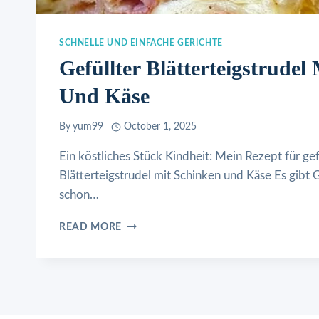
SCHNELLE UND EINFACHE GERICHTE
Gefüllter Blätterteigstrudel
Und Käse
By
yum99
October 1, 2025
Ein köstliches Stück Kindheit: Mein Rezept für gef
Blätterteigstrudel mit Schinken und Käse Es gibt 
schon…
GEFÜLLTER
READ MORE
BLÄTTERTEIGSTRUDEL
MIT
SCHINKEN
UND
KÄSE