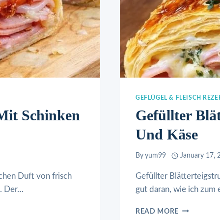
GEFLÜGEL & FLEISCH REZE
 Mit Schinken
Gefüllter Blä
Und Käse
By
yum99
January 17, 
schen Duft von frisch
Gefüllter Blätterteigst
t. Der…
gut daran, wie ich zum
GEFÜLLTER
READ MORE
BLÄTTERTE