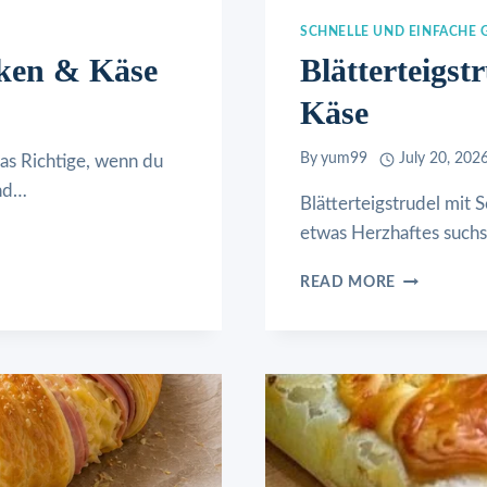
SCHNELLE UND EINFACHE 
nken & Käse
Blätterteigs
Käse
By
yum99
July 20, 202
das Richtige, wenn du
und…
Blätterteigstrudel mit 
etwas Herzhaftes suchst
BLÄTTERTE
READ MORE
MIT
SCHINKEN
UND
KÄSE