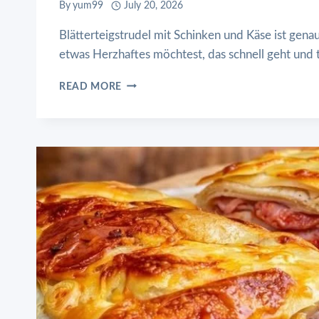
By
yum99
July 20, 2026
Blätterteigstrudel mit Schinken und Käse ist gena
etwas Herzhaftes möchtest, das schnell geht un
BLÄTTERTEIGSTRUDEL
READ MORE
MIT
SCHINKEN
UND
KÄSE