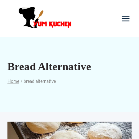
Skip
to
content
Bread Alternative
Home
/
bread alternative