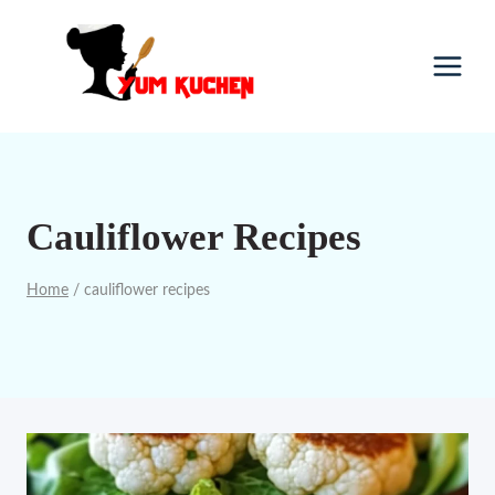
Skip
to
content
Cauliflower Recipes
Home
/
cauliflower recipes