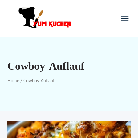
Skip
to
content
Cowboy-Auflauf
Home
/
Cowboy-Auflauf