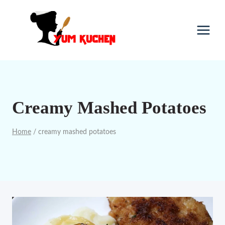
Skip
to
content
Creamy Mashed Potatoes
Home
/
creamy mashed potatoes