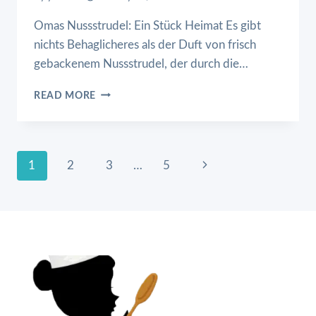
Omas Nussstrudel: Ein Stück Heimat Es gibt
nichts Behaglicheres als der Duft von frisch
gebackenem Nussstrudel, der durch die…
OMAS
READ MORE
NUSSSTRUDEL
Page
Next
1
2
3
…
5
Page
Navigation