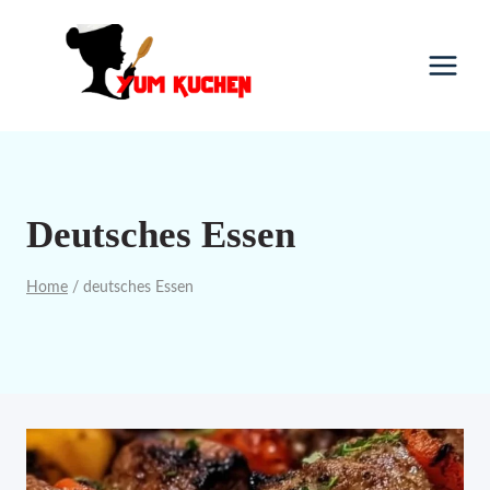
Skip
to
content
Deutsches Essen
Home
/
deutsches Essen