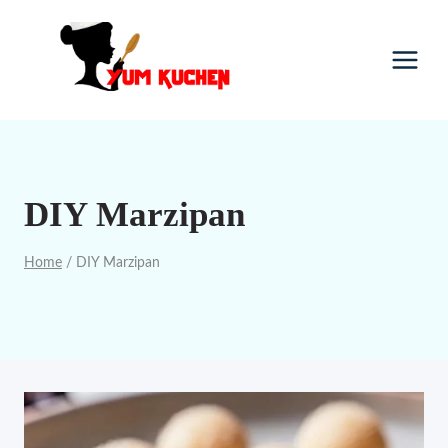
Skip
to
content
DIY Marzipan
Home
/
DIY Marzipan