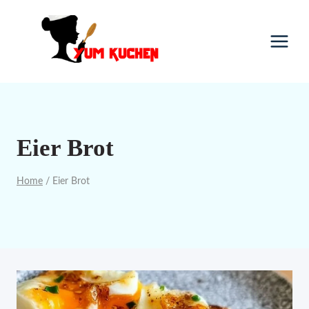
Skip
to
content
Eier Brot
Home
/
Eier Brot