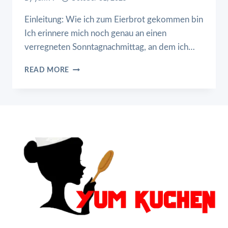
Einleitung: Wie ich zum Eierbrot gekommen bin
Ich erinnere mich noch genau an einen
verregneten Sonntagnachmittag, an dem ich…
ICH
READ MORE
LIEBE
EIER
BROT
😂
😂
🥰
HOFFE
BIN
NICHT
DIE
EINZIGE
DIE
ES
SO
ISST