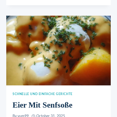
WURST
UND
SPIEGELEI
SCHNELLE UND EINFACHE GERICHTE
Eier Mit Senfsoße
By
yum99
October 31, 2025