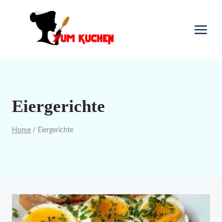
Skip
to
content
Eiergerichte
Home
/
Eiergerichte