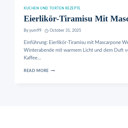
KUCHEN UND TORTEN REZEPTE
Eierlikör-Tiramisu Mit Mas
By
yum99
October 31, 2025
Einführung: Eierlikör-Tiramisu mit Mascarpone We
Winterabende mit warmem Licht und dem Duft vo
Kaffee…
EIERLIKÖR-
READ MORE
TIRAMISU
MIT
MASCARPONE