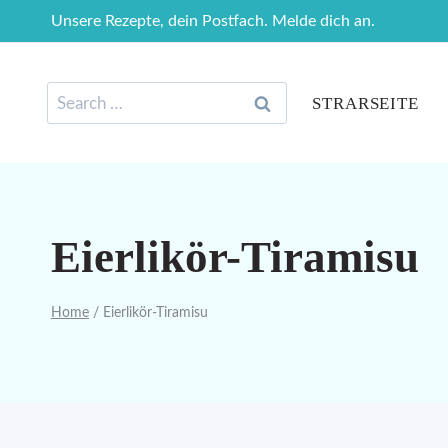
Skip
Unsere Rezepte, dein Postfach. Melde dich an.
to
content
Search
STRARSEITE
for:
Eierlikör-Tiramisu
Home
/
Eierlikör-Tiramisu