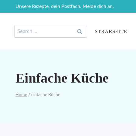
Skip
Unsere Rezepte, dein Postfach. Melde dich an.
to
content
Search
STRARSEITE
for:
Einfache Küche
Home
/
einfache Küche