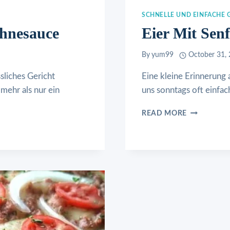
SCHNELLE UND EINFACHE 
ahnesauce
Eier Mit Sen
By
yum99
October 31,
sliches Gericht
Eine kleine Erinnerung 
mehr als nur ein
uns sonntags oft einfa
EIER
READ MORE
MIT
SENFSOSSE