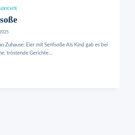
GERICHTE
fsoße
 2025
an Zuhause: Eier mit Senfsoße Als Kind gab es bei
che, tröstende Gerichte…