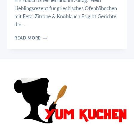
Ein Hauch Griechenland im Alltag: Mein
Lieblingsrezept für griechisches Ofenhähnchen
mit Feta, Zitrone & Knoblauch Es gibt Gerichte,
die…
GRIECHISCHES
READ MORE
OFENHÄHNCHEN
MIT
FETA,
ZITRONE
&
KNOBLAUCH