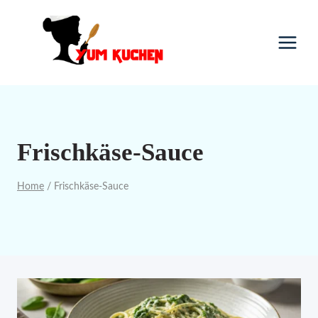
Skip
to
content
Frischkäse-Sauce
Home
/
Frischkäse-Sauce