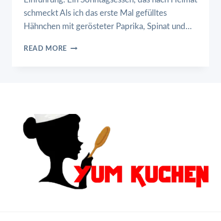
schmeckt Als ich das erste Mal gefülltes
Hähnchen mit gerösteter Paprika, Spinat und…
GEFÜLLTES
READ MORE
HÄHNCHEN
MIT
GERÖSTETER
PAPRIKA,
SPINAT
UND
MOZZARELLA