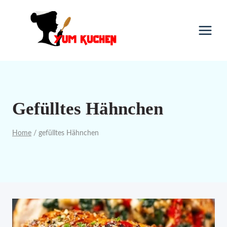
Skip
to
content
Gefülltes Hähnchen
Home
/
gefülltes Hähnchen