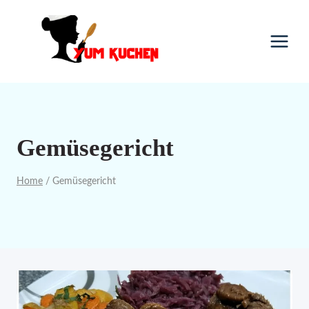
Skip
to
content
Gemüsegericht
Home
/
Gemüsegericht