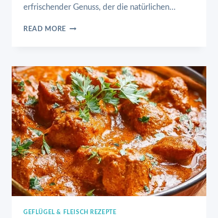
erfrischender Genuss, der die natürlichen…
TOMATENSCHEIBEN
READ MORE
MIT
SALZ
UND
PFEFFER
GEFLÜGEL & FLEISCH REZEPTE