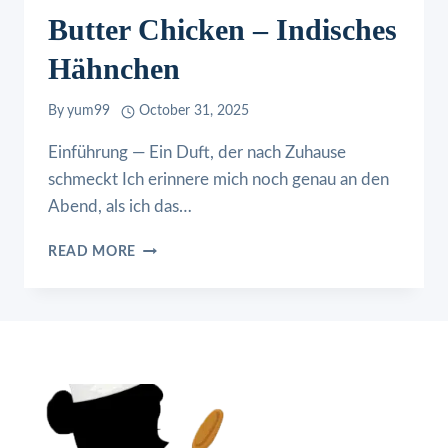
Butter Chicken – Indisches
Hähnchen
By
yum99
October 31, 2025
Einführung — Ein Duft, der nach Zuhause
schmeckt Ich erinnere mich noch genau an den
Abend, als ich das…
BUTTER
READ MORE
CHICKEN
–
INDISCHES
HÄHNCHEN