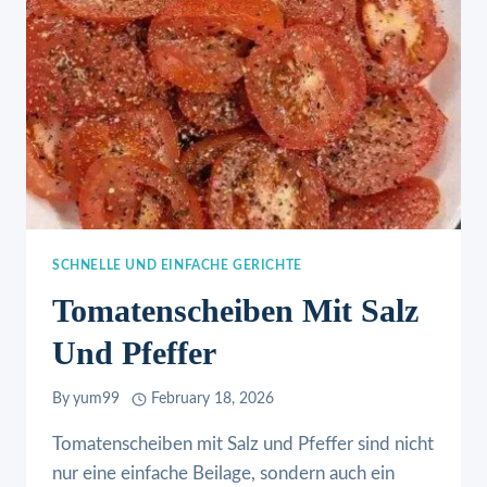
SCHNELLE UND EINFACHE GERICHTE
Tomatenscheiben Mit Salz
Und Pfeffer
By
yum99
February 18, 2026
Tomatenscheiben mit Salz und Pfeffer sind nicht
nur eine einfache Beilage, sondern auch ein