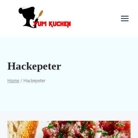
Skip
to
content
Hackepeter
Home
/
Hackepeter