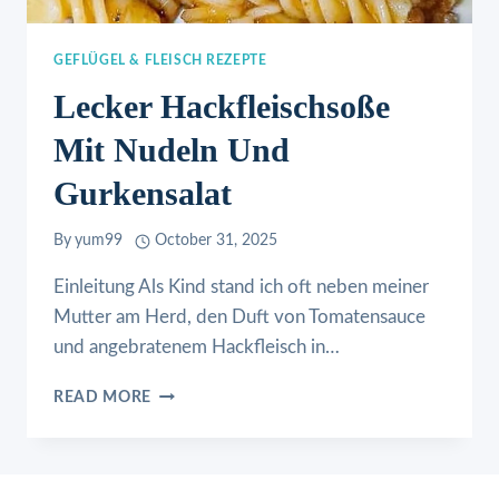
GEFLÜGEL & FLEISCH REZEPTE
Lecker Hackfleischsoße
Mit Nudeln Und
Gurkensalat
By
yum99
October 31, 2025
Einleitung Als Kind stand ich oft neben meiner
Mutter am Herd, den Duft von Tomatensauce
und angebratenem Hackfleisch in…
LECKER
READ MORE
HACKFLEISCHSOSSE M
IT N
UDELN U
ND G