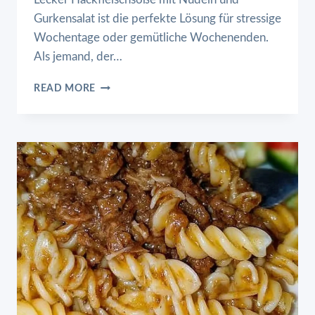
Gurkensalat ist die perfekte Lösung für stressige
Wochentage oder gemütliche Wochenenden.
Als jemand, der…
LECKER
READ MORE
HACKFLEISCHSOSSE M
IT N
UDELN U
ND G
URKENSALAT