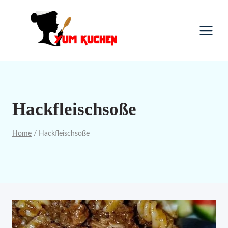
Skip
to
content
Hackfleischsoße
Home
/
Hackfleischsoße