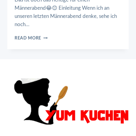
Männerabend😂😊 Einleitung Wenn ich an
unseren letzten Männerabend denke, sehe ich
noch…
DAS
READ MORE
IST
DOCH
DAS
RICHTIGE
FÜR
EINEN
MÄNNERABEND
😂
😊