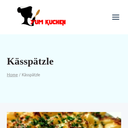
Skip
to
content
Kässpätzle
Home
/
Kässpätzle