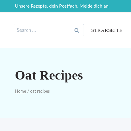
Skip
Unsere Rezepte, dein Postfach. Melde dich an.
to
content
Search
STRARSEITE
for:
Oat Recipes
Home
/
oat recipes