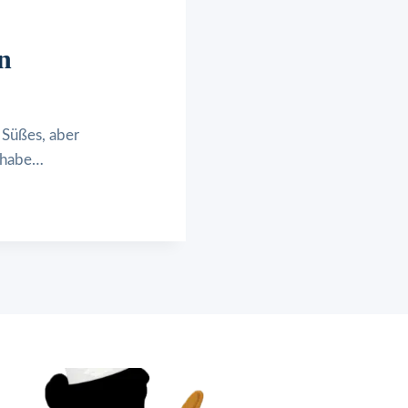
n
 Süßes, aber
n habe…