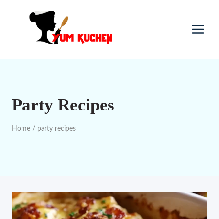
Skip
to
content
Party Recipes
Home
/
party recipes