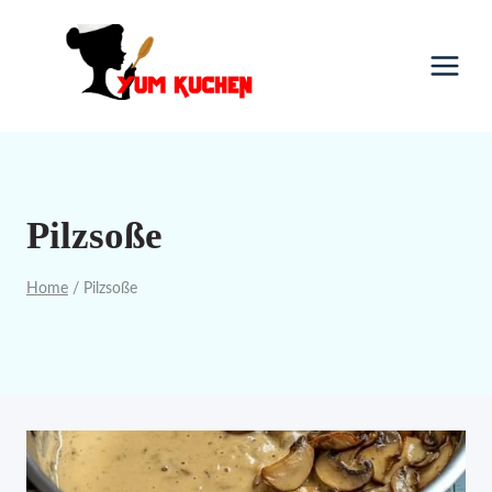
Skip
to
content
Pilzsoße
Home
/
Pilzsoße