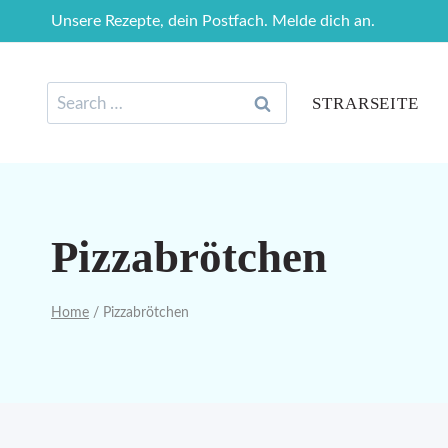
Skip
Unsere Rezepte, dein Postfach. Melde dich an.
to
content
Search
STRARSEITE
for:
Pizzabrötchen
Home
/
Pizzabrötchen