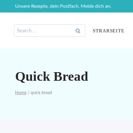
Skip
Unsere Rezepte, dein Postfach. Melde dich an.
to
content
Search
STRARSEITE
for:
Quick Bread
Home
/
quick bread