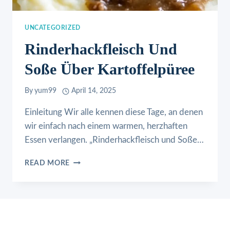
UNCATEGORIZED
Rinderhackfleisch Und
Soße Über Kartoffelpüree
By
yum99
April 14, 2025
Einleitung Wir alle kennen diese Tage, an denen
wir einfach nach einem warmen, herzhaften
Essen verlangen. „Rinderhackfleisch und Soße…
RINDERHACKFLEISCH
READ MORE
UND
SOSSE Ü
BER K
ARTOFFELPÜREE