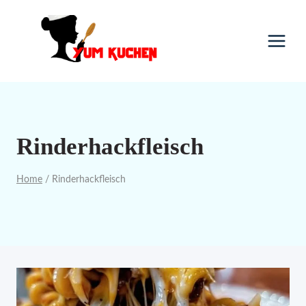
Skip
to
content
Rinderhackfleisch
Home
/
Rinderhackfleisch