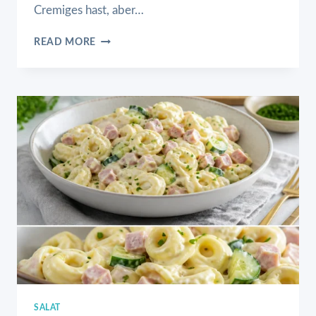
Cremiges hast, aber…
KOKOS
READ MORE
SAHNETORTE
OHNE
BACKEN
IN
10
MINUTEN
SALAT