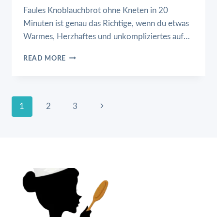
Faules Knoblauchbrot ohne Kneten in 20
Minuten ist genau das Richtige, wenn du etwas
Warmes, Herzhaftes und unkompliziertes auf…
FAULES
READ MORE
KNOBLAUCHBROT
OHNE
KNETEN
IN
Page
Next
1
2
3
20
MINUTEN
Page
Navigation