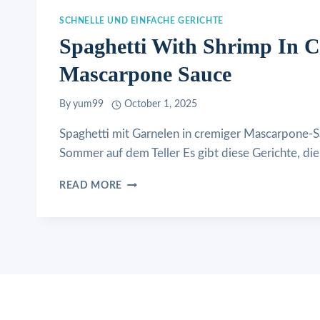
SCHNELLE UND EINFACHE GERICHTE
Spaghetti With Shrimp In 
Mascarpone Sauce
By
yum99
October 1, 2025
Spaghetti mit Garnelen in cremiger Mascarpone-S
Sommer auf dem Teller Es gibt diese Gerichte, di
SPAGHETTI
READ MORE
WITH
SHRIMP
IN
CREAMY
MASCARPONE
SAUCE