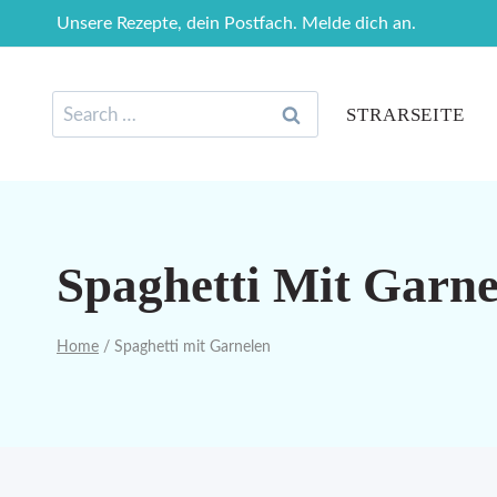
Skip
Unsere Rezepte, dein Postfach. Melde dich an.
to
content
Search
STRARSEITE
for:
Spaghetti Mit Garne
Home
/
Spaghetti mit Garnelen