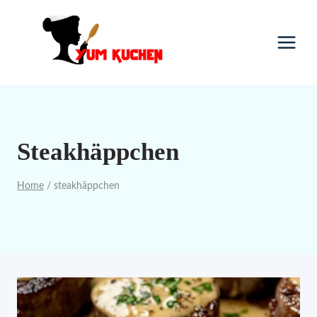
Skip
to
content
Steakhäppchen
Home
/
steakhäppchen