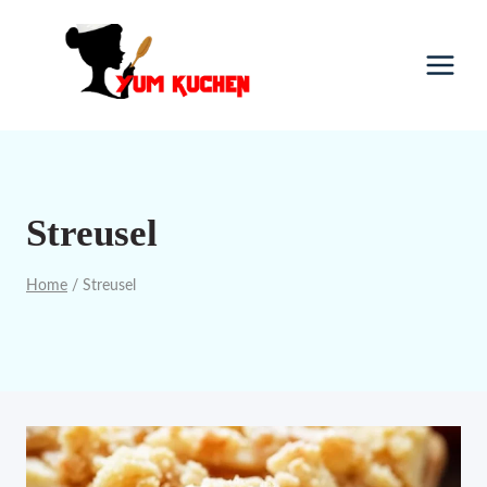
Skip
to
content
Streusel
Home
/
Streusel