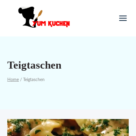
Skip
to
content
Teigtaschen
Home
/
Teigtaschen