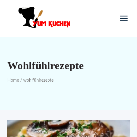
Skip
to
content
Wohlfühlrezepte
Home
/
wohlfühlrezepte