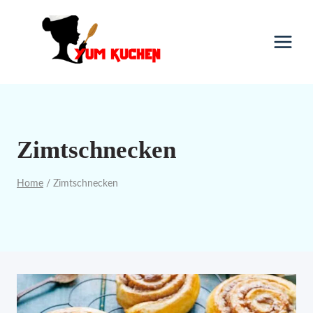
Skip
to
content
Zimtschnecken
Home
/
Zimtschnecken