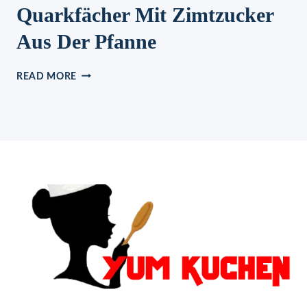
Quarkfächer Mit Zimtzucker
Aus Der Pfanne
QUARKFÄCHER
READ MORE
MIT
ZIMTZUCKER
AUS
DER
PFANNE