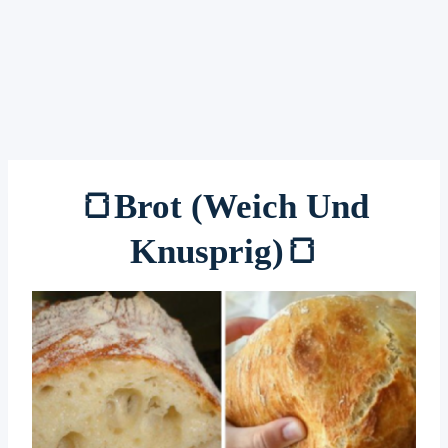
🍞Brot (weich Und
Knusprig)🍞