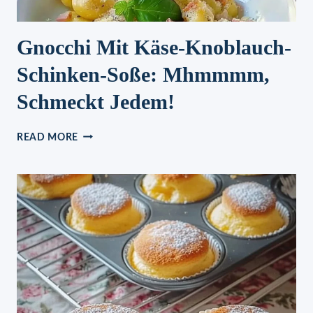
Gnocchi Mit Käse-Knoblauch-
Schinken-Soße: Mhmmmm,
Schmeckt Jedem!
GNOCCHI
READ MORE
MIT
KÄSE-
KNOBLAUCH-
SCHINKEN-
SOSSE: M
HMMMM, S
CHMECKT J
EDEM!