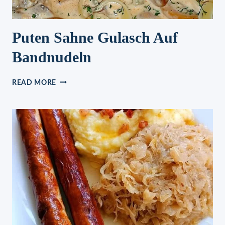
Puten Sahne Gulasch Auf
Bandnudeln
PUTEN
READ MORE
SAHNE
GULASCH
AUF
BANDNUDELN