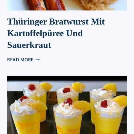
Thüringer Bratwurst Mit
Kartoffelpüree Und
Sauerkraut
THÜRINGER
READ MORE
BRATWURST
MIT
KARTOFFELPÜREE
UND
SAUERKRAUT