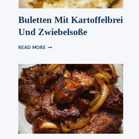
Buletten Mit Kartoffelbrei
Und Zwiebelsoße
BULETTEN
READ MORE
MIT
KARTOFFELBREI
UND
ZWIEBELSOSSE