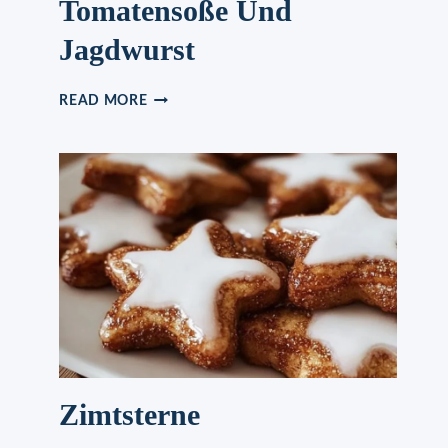
Tomatensoße Und
Jagdwurst
MAKKARONI
READ MORE
MIT
TOMATENSOSSE U
ND J
AGDWURST
Zimtsterne