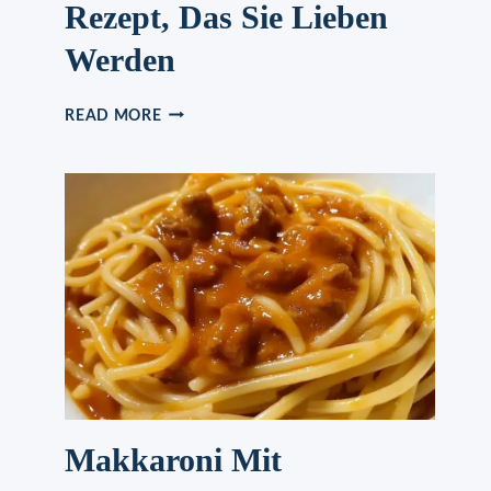
Rezept, Das Sie Lieben
Werden
MIT
READ MORE
KÄSE
GEFÜLLTES
NAAN-
BROT:
DAS
KÖSTLICHE
REZEPT,
DAS
SIE
LIEBEN
WERDEN
Makkaroni Mit