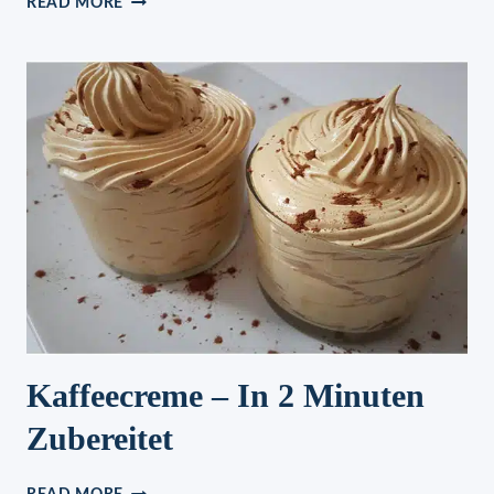
READ MORE
IN
5
MINUTEN
Kaffeecreme – In 2 Minuten
Zubereitet
KAFFEECREME