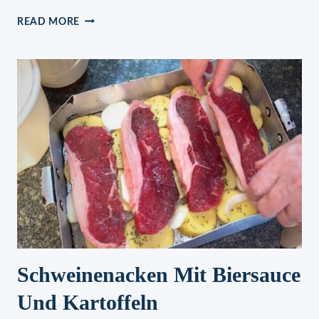
GURKENSALAT
READ MORE
EINKOCHEN
–
VORRAT
FÜR
DEN
WINTER
Schweinenacken Mit Biersauce
Und Kartoffeln