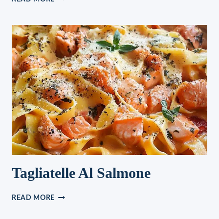
TRAUM
MIT
JOGHURT
MIT
NUR
3
ZUTATEN
Tagliatelle Al Salmone
TAGLIATELLE
READ MORE
AL
SALMONE