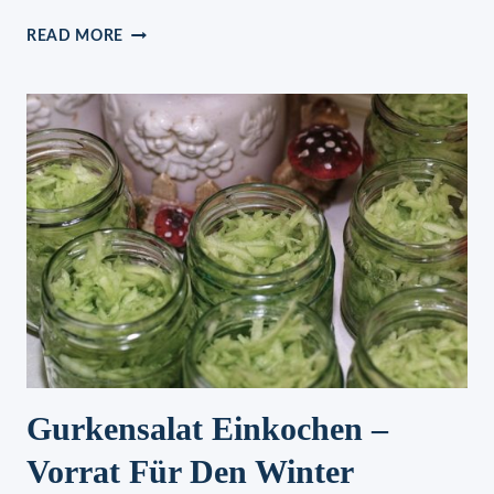
BROTTASCHEN
READ MORE
MIT
KÄSE
UND
LACHS:
KÖSTLICH
FÜR
EINE
EINFACHE
UND
ORIGINELLE
VORSPEISE!
Gurkensalat Einkochen –
Vorrat Für Den Winter