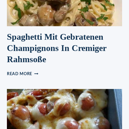
Spaghetti Mit Gebratenen
Champignons In Cremiger
Rahmsoße
SPAGHETTI
READ MORE
MIT
GEBRATENEN
CHAMPIGNONS
IN
CREMIGER
RAHMSOSSE