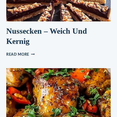
Nussecken – Weich Und
Kernig
NUSSECKEN
READ MORE
–
WEICH
UND
KERNIG