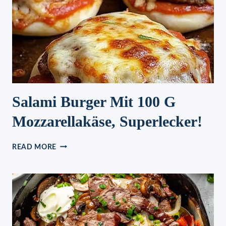
Salami Burger Mit 100 G
Mozzarellakäse, Superlecker!
SALAMI
READ MORE
BURGER
MIT
100
G
MOZZARELLAKÄSE,
SUPERLECKER!