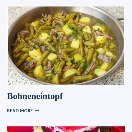
MIT
GEBACKENEM
KNOBLAUCH
Bohneneintopf
BOHNENEINTOPF
READ MORE