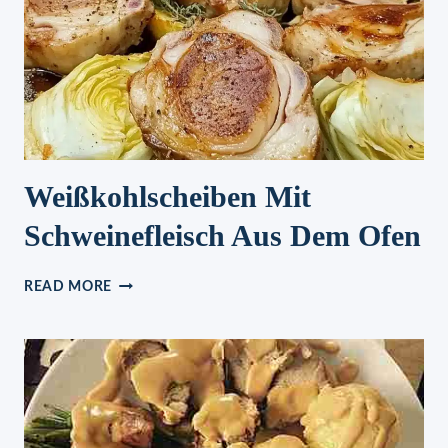
Weißkohlscheiben Mit
Schweinefleisch Aus Dem Ofen
WEISSKOHLSCHEIBEN M
READ MORE
IT S
CHWEINEFLEISCH A
US D
EM O
FEN