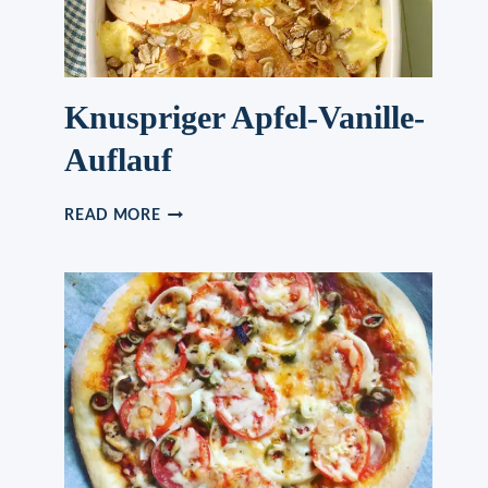
Knuspriger Apfel-Vanille-
Auflauf
KNUSPRIGER
READ MORE
APFEL-
VANILLE-
AUFLAUF