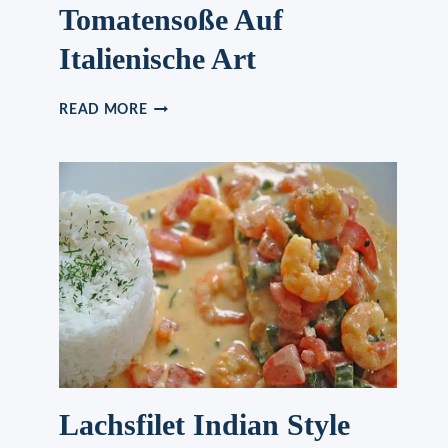
Tomatensoße Auf
Italienische Art
MIESMUSCHELN
READ MORE
IN
TOMATENSOSSE A
UF I
TALIENISCHE A
RT
Lachsfilet Indian Style