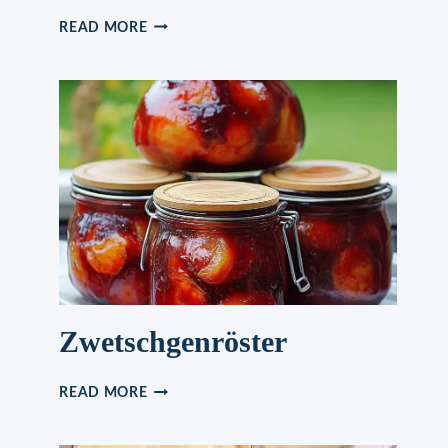
LACHSFILET
READ MORE
INDIAN
STYLE
Zwetschgenröster
ZWETSCHGENRÖSTER
READ MORE