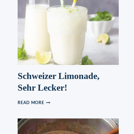
IN
5
MINUTEN
ZUBEREITET!
Schweizer Limonade,
Sehr Lecker!
SCHWEIZER
READ MORE
LIMONADE,
SEHR
LECKER!