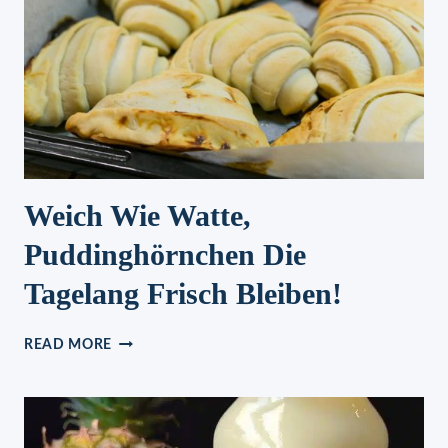
Weich Wie Watte,
Puddinghörnchen Die
Tagelang Frisch Bleiben!
WEICH
READ MORE
WIE
WATTE,
PUDDINGHÖRNCHEN
DIE
TAGELANG