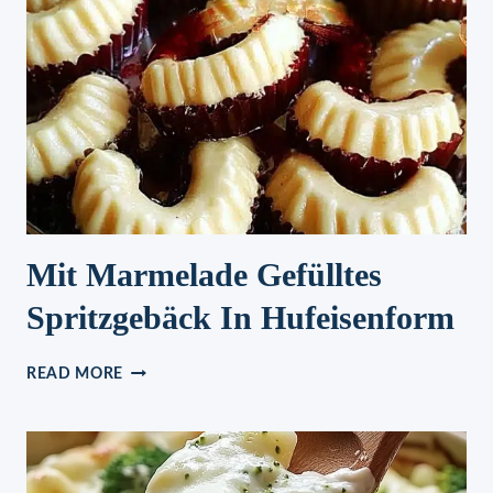
COCKTAIL
!
Mit Marmelade Gefülltes
Spritzgebäck In Hufeisenform
MIT
READ MORE
MARMELADE
GEFÜLLTES
SPRITZGEBÄCK
IN
HUFEISENFORM