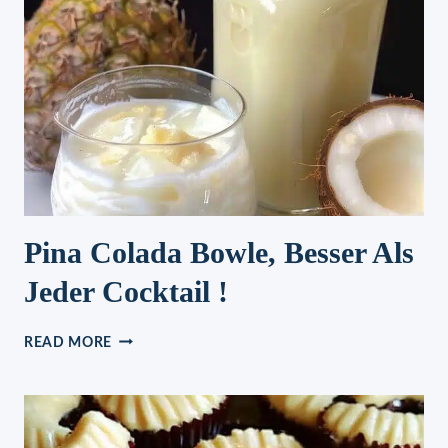
FRISCH
BLEIBEN!
Pina Colada Bowle, Besser Als
Jeder Cocktail !
PINA
READ MORE
COLADA
BOWLE,
BESSER
ALS
JEDER