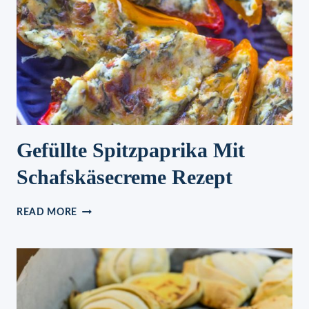
Gefüllte Spitzpaprika Mit
Schafskäsecreme Rezept
GEFÜLLTE
READ MORE
SPITZPAPRIKA
MIT
SCHAFSKÄSECREME
REZEPT