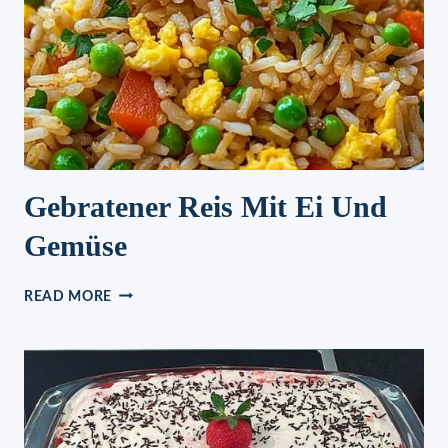
Gebratener Reis Mit Ei Und
Gemüse
GEBRATENER
READ MORE
REIS
MIT
EI
UND
GEMÜSE