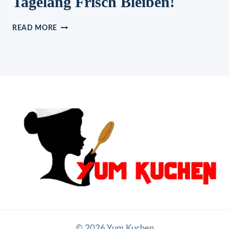
Tagelang Frisch Bleiben!
WEICH
READ MORE
WIE
WATTE,
PUDDINGHÖRNCHEN
DIE
TAGELANG
FRISCH
BLEIBEN!
© 2026 Yum Kuchen