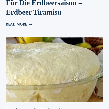
Für Die Erdbeersaison –
Erdbeer Tiramisu
EIN
READ MORE
FRUCHTIG-
SÜSSES R
EZEPT F
ÜR D
IE E
RDBEERSAISON –
E
RDBEER T
IRAMISU