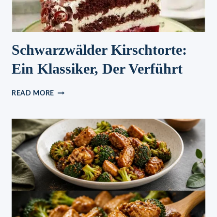
Schwarzwälder Kirschtorte:
Ein Klassiker, Der Verführt
SCHWARZWÄLDER
READ MORE
KIRSCHTORTE:
EIN
KLASSIKER,
DER
VERFÜHRT