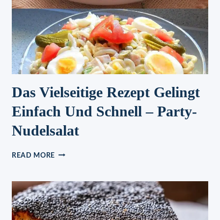
Das Vielseitige Rezept Gelingt
Einfach Und Schnell – Party-
Nudelsalat
DAS
READ MORE
VIELSEITIGE
REZEPT
GELINGT
EINFACH
UND
SCHNELL