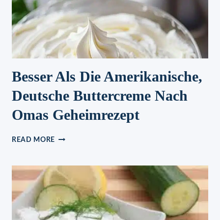
Besser Als Die Amerikanische,
Deutsche Buttercreme Nach
Omas Geheimrezept
BESSER
READ MORE
ALS
DIE
AMERIKANISCHE,
DEUTSCHE
BUTTERCREME
NACH
OMAS
GEHEIMREZEPT