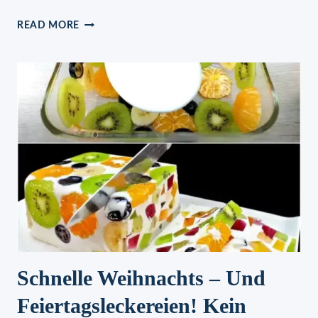
KALTE
READ MORE
MILCHKUCHEN
MIT
4
ZUTATEN
SO
GUT,
DASS
ALLE
VERRÜCKT
WERDEN
Schnelle Weihnachts – Und
Feiertagsleckereien! Kein