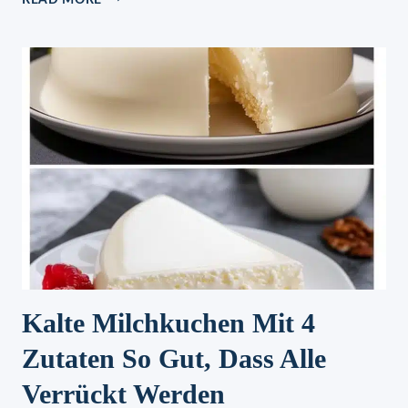
BÖREK
MIT
KARTOFFELN
&
KÄSE
/
GANZ
EINFACH
&
LECKER
Kalte Milchkuchen Mit 4
Zutaten So Gut, Dass Alle
Verrückt Werden