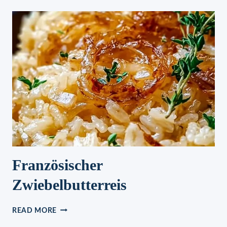
TORTELLINI
IN
HÄHNCHEN
SCHMAND
IN
10
MINUTEN
Französischer
Zwiebelbutterreis
FRANZÖSISCHER
READ MORE
ZWIEBELBUTTERREIS