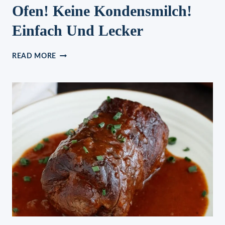
Ofen! Keine Kondensmilch!
Einfach Und Lecker
SCHNELLE
READ MORE
WEIHNACHTS
–
UND
FEIERTAGSLECKEREIEN!
KEIN
OFEN!
KEINE
KONDENSMILCH!
EINFACH
UND
LECKER