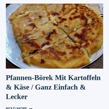
–
KIWI
TORTE
MIT
FRISCHKÄSE
OHNE
BACKEN
Pfannen-Börek Mit Kartoffeln
& Käse / Ganz Einfach &
Lecker
PFANNEN-
READ MORE