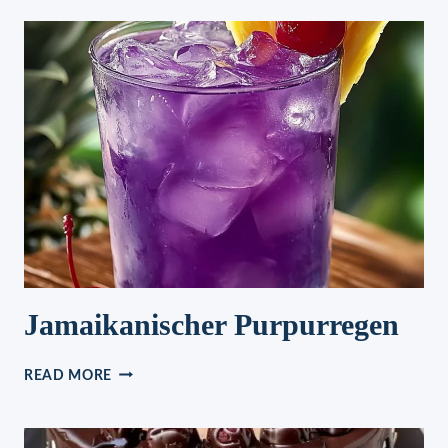
PFANNE
MIT
FETA
Jamaikanischer Purpurregen
JAMAIKANISCHER
READ MORE
PURPURREGEN