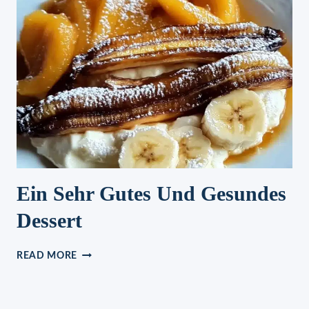
KÖSTLICH
UND
IN
30
MINUTEN
FERTIG
Ein Sehr Gutes Und Gesundes
Dessert
EIN
READ MORE
SEHR
GUTES
UND