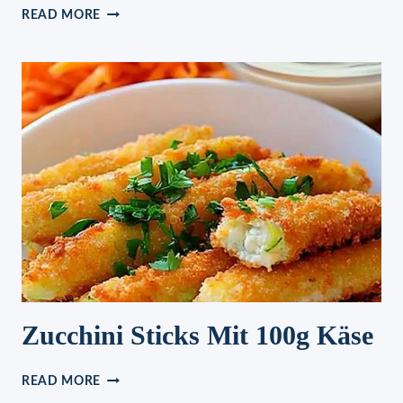
LECKERE
READ MORE
ZACK
ZACK
SAHNE-
TORTE
MIT
OBST
–
OHNE
BACKEN
UND
IN
NUR
5
MINUTEN
ZUBEREITET
!
Zucchini Sticks Mit 100g Käse
ZUCCHINI
READ MORE
STICKS