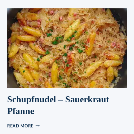
MIT
100G
KÄSE
Schupfnudel – Sauerkraut
Pfanne
SCHUPFNUDEL
READ MORE
–