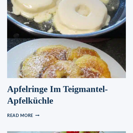
Apfelringe Im Teigmantel-
Apfelküchle
APFELRINGE
READ MORE
IM
TEIGMANTEL-
APFELKÜCHLE